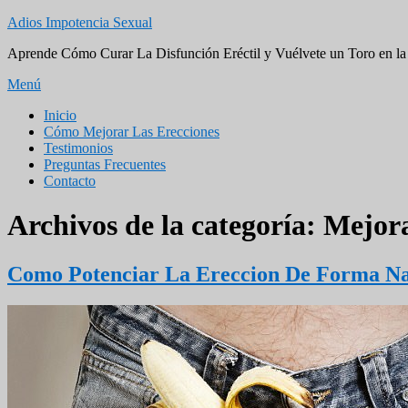
Saltar
Adios Impotencia Sexual
al
Aprende Cómo Curar La Disfunción Eréctil y Vuélvete un Toro en l
contenido
Menú
Menú
Inicio
Cómo Mejorar Las Erecciones
principal
Testimonios
Preguntas Frecuentes
Contacto
Archivos de la categoría:
Mejora
Como Potenciar La Ereccion De Forma Na