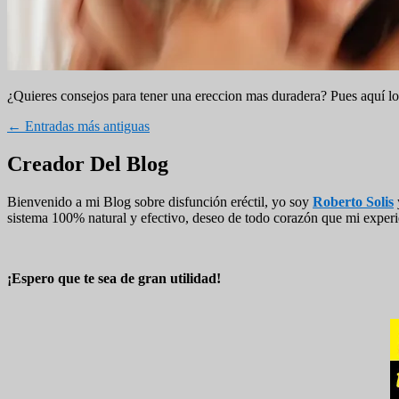
¿Quieres consejos para tener una ereccion mas duradera? Pues aquí lo
Navegación
←
Entradas más antiguas
de
El
Creador Del Blog
entradas
área
Bienvenido a mi Blog sobre disfunción eréctil, yo soy
Roberto Solis
de
sistema 100% natural y efectivo, deseo de todo corazón que mi experien
widget
barra
¡Espero que te sea de gran utilidad!
lateral
primaria