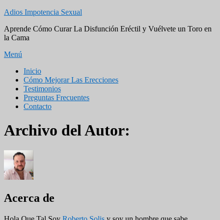
Saltar
Adios Impotencia Sexual
al
Aprende Cómo Curar La Disfunción Eréctil y Vuélvete un Toro en
contenido
la Cama
Menú
Menú
Inicio
Cómo Mejorar Las Erecciones
principal
Testimonios
Preguntas Frecuentes
Contacto
Archivo del Autor:
Acerca de
Hola Que Tal Soy
Roberto Solis
y soy un hombre que sabe