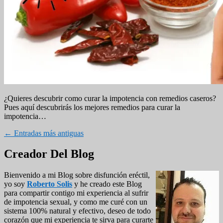
¿Quieres descubrir como curar la impotencia con remedios caseros?
Pues aquí descubrirás los mejores remedios para curar la
impotencia…
Navegación
←
Entradas más antiguas
de
El
Creador Del Blog
entradas
área
Bienvenido a mi Blog sobre disfunción eréctil,
de
yo soy
Roberto Solis
y he creado este Blog
widget
para compartir contigo mi experiencia al sufrir
de impotencia sexual, y como me curé con un
barra
sistema 100% natural y efectivo, deseo de todo
lateral
corazón que mi experiencia te sirva para curarte