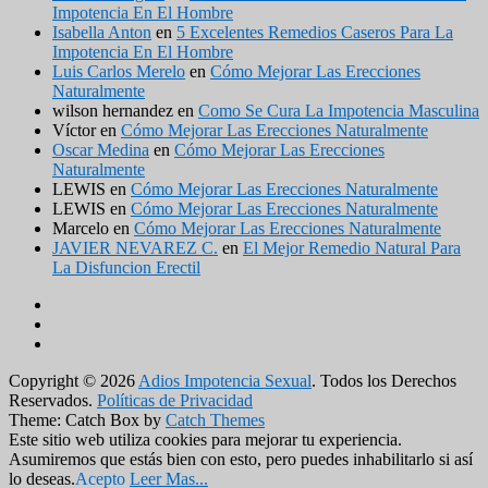
Impotencia En El Hombre
Isabella Anton
en
5 Excelentes Remedios Caseros Para La
Impotencia En El Hombre
Luis Carlos Merelo
en
Cómo Mejorar Las Erecciones
Naturalmente
wilson hernandez
en
Como Se Cura La Impotencia Masculina
Víctor
en
Cómo Mejorar Las Erecciones Naturalmente
Oscar Medina
en
Cómo Mejorar Las Erecciones
Naturalmente
LEWIS
en
Cómo Mejorar Las Erecciones Naturalmente
LEWIS
en
Cómo Mejorar Las Erecciones Naturalmente
Marcelo
en
Cómo Mejorar Las Erecciones Naturalmente
JAVIER NEVAREZ C.
en
El Mejor Remedio Natural Para
La Disfuncion Erectil
Facebook
Twitter
YouTube
Copyright © 2026
Adios Impotencia Sexual
. Todos los Derechos
Reservados.
Políticas de Privacidad
Theme: Catch Box by
Catch Themes
Desplazar
Este sitio web utiliza cookies para mejorar tu experiencia.
hacia
Asumiremos que estás bien con esto, pero puedes inhabilitarlo si así
arriba
lo deseas.
Acepto
Leer Mas...