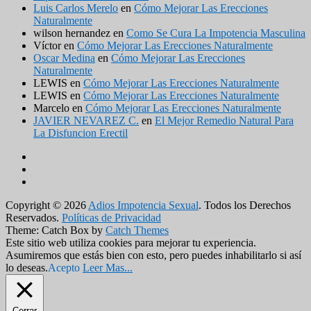
Luis Carlos Merelo
en
Cómo Mejorar Las Erecciones
Naturalmente
wilson hernandez
en
Como Se Cura La Impotencia Masculina
Víctor
en
Cómo Mejorar Las Erecciones Naturalmente
Oscar Medina
en
Cómo Mejorar Las Erecciones
Naturalmente
LEWIS
en
Cómo Mejorar Las Erecciones Naturalmente
LEWIS
en
Cómo Mejorar Las Erecciones Naturalmente
Marcelo
en
Cómo Mejorar Las Erecciones Naturalmente
JAVIER NEVAREZ C.
en
El Mejor Remedio Natural Para
La Disfuncion Erectil
Facebook
Twitter
YouTube
Copyright © 2026
Adios Impotencia Sexual
. Todos los Derechos
Reservados.
Políticas de Privacidad
Theme: Catch Box by
Catch Themes
Desplazar
Este sitio web utiliza cookies para mejorar tu experiencia.
hacia
Asumiremos que estás bien con esto, pero puedes inhabilitarlo si así
arriba
lo deseas.
Acepto
Leer Mas...
Cerrar