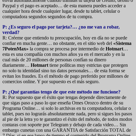
envía automáticamente cuando tramitas tu tarjeta de crédito, débito o
Paypal y el pago es aceptado… de esta manera puedes acceder a
cualquier hora desde cualquier lugar, desde tu tablet, celular o
computadora segundos segundos de tu compra.
P: ¿Es seguro el pago por tarjeta?… ¿no me van a robar,
verdad?
R: Créeme que entiendo tu preocupación, hoy en día no se puede
confiar en mucha gente… no obstante, en el sitio web del
«Sistema
7PotenMax»
la compra se procesa por intermedio de
Hotmart
…
esta es una compañía con muchos años ya en el mercado y en la
cual más de 20 millones de personas confían su dinero
diariamente…
Hotmart
tiene políticas muy estrictas que protegen
no solo tu identidad sino tus datos personales… de esta forma se
evitan los fraudes. Es el método de pago preferido por millones de
comercios online. Y por supuesto es el más seguro.
P: ¿Qué garantías tengo de que este método me funcione?
R: Por supuesto que el éxito que tengas depende directamente de
que sigas paso a paso lo que enseña Omes Orozco dentro de su
Programa Online… si solo lo archivas en tu computadora, celular o
tablet, pues no lograrás absolutamente nada, pero si sigues los pasos
al pie de la letra yo te garantizo el éxito del método, de todos modos
contaras con soporte por Telegram y debajo de cada video… Sin
embargo cunetas con una GARANTIA de Satisfacción TOTAL de
7 Días, si en ese lapso de tiempo el contenido del Programa Online