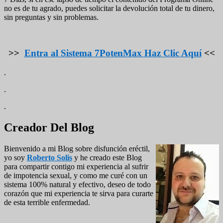
no es de tu agrado, puedes solicitar la devolución total de tu dinero,
sin preguntas y sin problemas.
>>
Entra al Sistema 7PotenMax Haz Clic Aquí
<<
.
.
.
El
Creador Del Blog
área
Bienvenido a mi Blog sobre disfunción eréctil,
de
yo soy
Roberto Solis
y he creado este Blog
widget
para compartir contigo mi experiencia al sufrir
de impotencia sexual, y como me curé con un
barra
sistema 100% natural y efectivo, deseo de todo
lateral
corazón que mi experiencia te sirva para curarte
de esta terrible enfermedad.
primaria